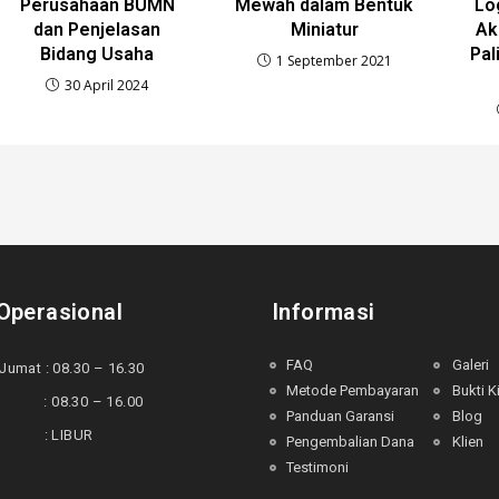
Perusahaan BUMN
Mewah dalam Bentuk
Lo
dan Penjelasan
Miniatur
Ak
Bidang Usaha
Pal
1 September 2021
30 April 2024
Operasional
Informasi
FAQ
Galeri
Jumat : 08.30 – 16.30
Metode Pembayaran
Bukti K
 : 08.30 – 16.00
Panduan Garansi
Blog
u : LIBUR
Pengembalian Dana
Klien
Testimoni