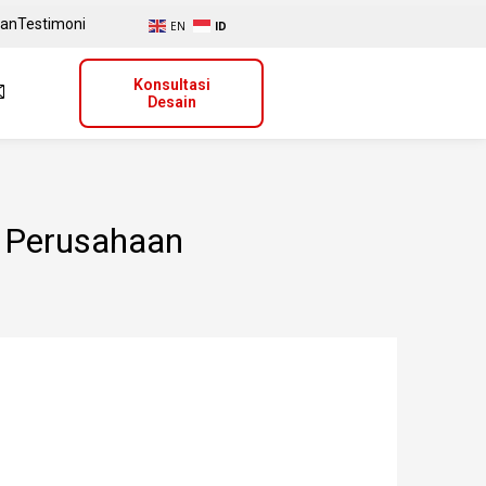
uan
Testimoni
EN
ID
Konsultasi
Desain
r Perusahaan