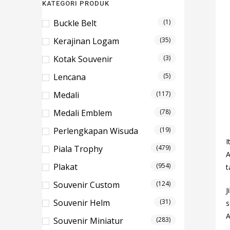
KATEGORI PRODUK
Buckle Belt
(1)
Kerajinan Logam
(35)
Kotak Souvenir
(3)
Lencana
(5)
Medali
(117)
Medali Emblem
(78)
Perlengkapan Wisuda
(19)
I
Piala Trophy
(479)
A
Plakat
(954)
t
Souvenir Custom
(124)
J
Souvenir Helm
(31)
s
A
Souvenir Miniatur
(283)