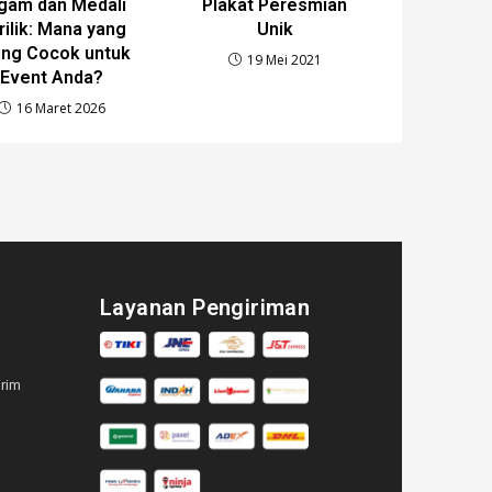
gam dan Medali
Plakat Peresmian
rilik: Mana yang
Unik
ing Cocok untuk
19 Mei 2021
Event Anda?
16 Maret 2026
Layanan Pengiriman
irim