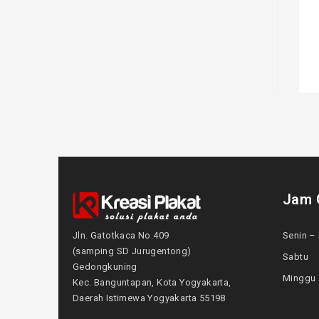
Jam 
Jln. Gatotkaca No.409
Senin – 
(samping SD Jurugentong)
Sabtu
Gedongkuning
Mingg
Kec. Banguntapan, Kota Yogyakarta,
Daerah Istimewa Yogyakarta 55198