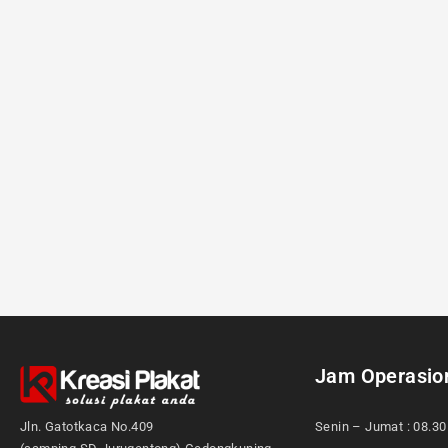
Jam Operasio
Jln. Gatotkaca No.409
Senin – Jumat : 08.30