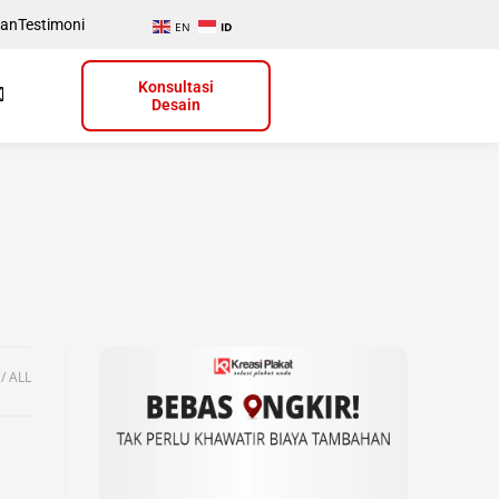
uan
Testimoni
EN
ID
Konsultasi
Desain
ALL