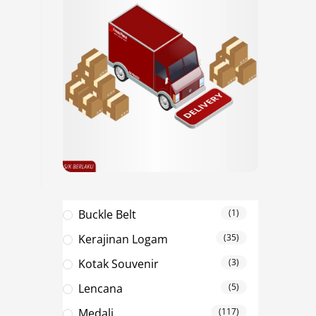
Buckle Belt
(1)
Kerajinan Logam
(35)
Kotak Souvenir
(3)
Lencana
(5)
Medali
(117)