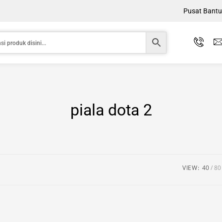
Pusat Bant
piala dota 2
VIEW:
40
80