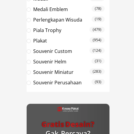
Medali Emblem
(78)
Perlengkapan Wisuda
(19)
Piala Trophy
(479)
Plakat
(954)
Souvenir Custom
(124)
Souvenir Helm
(31)
Souvenir Miniatur
(283)
Souvenir Perusahaan
(93)