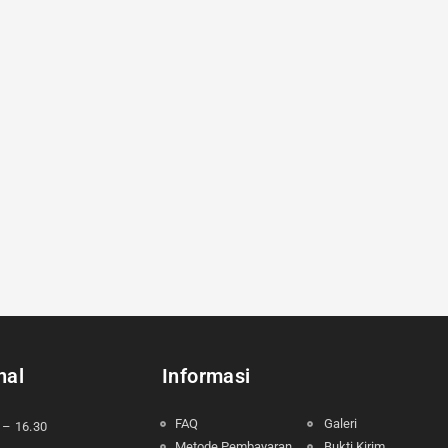
nal
Informasi
FAQ
Galeri
 – 16.30
Metode Pembayaran
Bukti Kirim