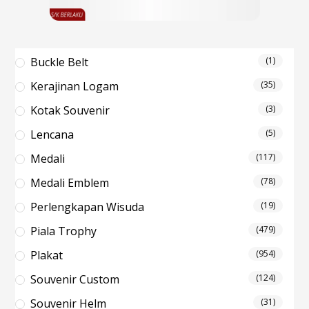
Buckle Belt
(1)
Kerajinan Logam
(35)
Kotak Souvenir
(3)
Lencana
(5)
Medali
(117)
Medali Emblem
(78)
Perlengkapan Wisuda
(19)
Piala Trophy
(479)
Plakat
(954)
Souvenir Custom
(124)
Souvenir Helm
(31)