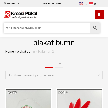
EN
ID
Lokasi Kami ↘
Pusat Bantuan
Testimoni
plakat bumn
Home
»
plakat bumn
»
Halaman 2
Urutkan menurut yang terbaru