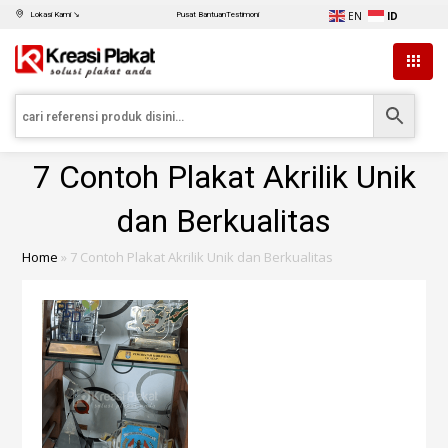
EN
ID
Lokasi Kami ↘
Pusat Bantuan
Testimoni
7 Contoh Plakat Akrilik Unik
dan Berkualitas
Home
»
7 Contoh Plakat Akrilik Unik dan Berkualitas