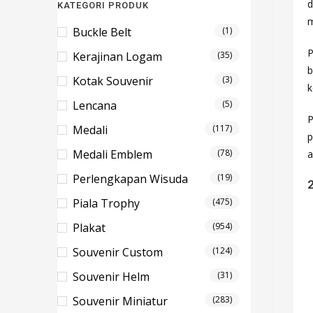
d
KATEGORI PRODUK
Buckle Belt
(1)
P
Kerajinan Logam
(35)
b
Kotak Souvenir
(3)
k
Lencana
(5)
P
Medali
(117)
p
Medali Emblem
(78)
a
Perlengkapan Wisuda
(19)
Piala Trophy
(475)
Plakat
(954)
Souvenir Custom
(124)
Souvenir Helm
(31)
Souvenir Miniatur
(283)