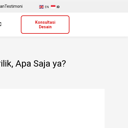
uan
Testimoni
EN
ID
Konsultasi
Desain
ik, Apa Saja ya?