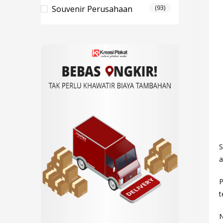
Souvenir Perusahaan
(93)
S
a
P
t
N