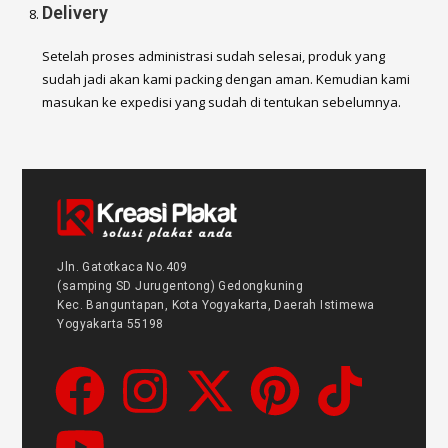
Delivery
Setelah proses administrasi sudah selesai, produk yang
sudah jadi akan kami packing dengan aman. Kemudian kami
masukan ke expedisi yang sudah di tentukan sebelumnya.
Jln. Gatotkaca No.409
(samping SD Jurugentong) Gedongkuning
Kec. Banguntapan, Kota Yogyakarta, Daerah Istimewa
Yogyakarta 55198