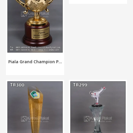
Piala Grand Champion P...