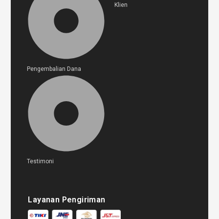
Klien
Pengembalian Dana
Testimoni
Layanan Pengiriman