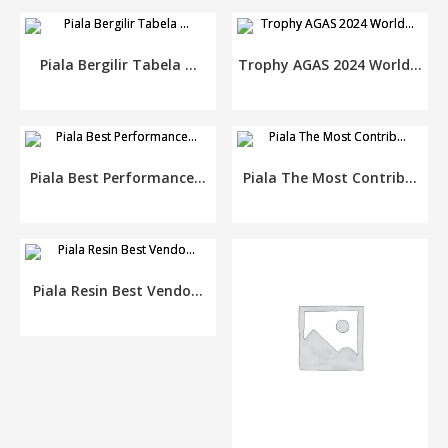
Piala Bergilir Tabela ...
Trophy AGAS 2024 World...
Piala Best Performance...
Piala The Most Contrib...
Piala Resin Best Vendo...