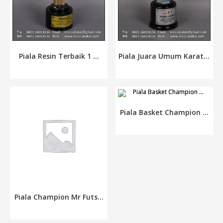
Piala Resin Terbaik 1 ...
Piala Juara Umum Karat...
Piala Basket Champion ...
Piala Champion Mr Futs...