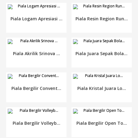
Piala Logam Apresiasi ...
Piala Resin Region Run...
Piala Akrilik Srinova ...
Piala Juara Sepak Bola...
Piala Bergilir Convent...
Piala Kristal Juara Lo...
Piala Bergilir Volleyb...
Piala Bergilir Open To...