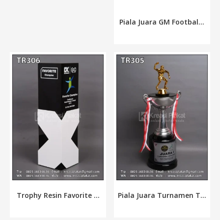
Piala Juara GM Footbal...
Trophy Resin Favorite ...
Piala Juara Turnamen T...