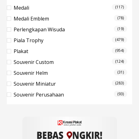
Medali
(117)
Medali Emblem
(78)
Perlengkapan Wisuda
(19)
Piala Trophy
(479)
Plakat
(954)
Souvenir Custom
(124)
Souvenir Helm
(31)
Souvenir Miniatur
(283)
Souvenir Perusahaan
(93)