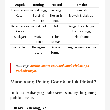
Aspek
Bening
Frosted
Smoke
Transparansi
Sangat tinggi
Sedang
Rendah
Kesan
Bersih &
Elegan &
Mewah & eksklusif
modern
lembut
Keterbacaan
Sangat baik
Baik
Sangat baik dengan
Cetak
kontras tinggi
Sidik Jari
Mudah
Lebih
Relatif samar
terlihat
samar
Cocok Untuk
Beragam
Acara
Penghargaan premium
acara
formal
Baca Juga:
Akrilik Cast vs Extruded untuk Plakat: Apa
Perbedaannya?
Mana yang Paling Cocok untuk Plakat?
Tidak ada jawaban yang mutlak karena semuanya bergantung
pada kebutuhan.
Pilih Akrilik Bening Jika