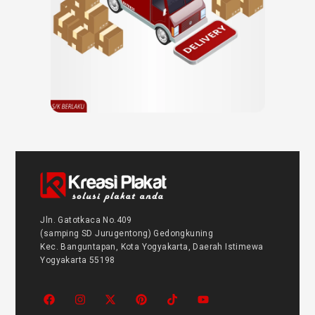
Jln. Gatotkaca No.409
(samping SD Jurugentong) Gedongkuning
Kec. Banguntapan, Kota Yogyakarta, Daerah Istimewa
Yogyakarta 55198