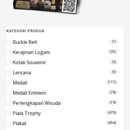
KATEGORI PRODUK
Buckle Belt
(1)
Kerajinan Logam
(35)
Kotak Souvenir
(3)
Lencana
(5)
Medali
(117)
Medali Emblem
(78)
Perlengkapan Wisuda
(19)
Piala Trophy
(479)
Plakat
(954)