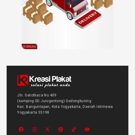
Jln. Gatotkaca No.409
(samping SD Jurugentong) Gedongkuning
Kec. Banguntapan, Kota Yogyakarta, Daerah Istimewa
Yogyakarta 55198