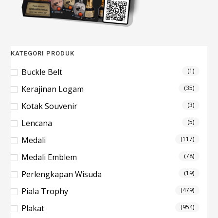
KATEGORI PRODUK
Buckle Belt
(1)
Kerajinan Logam
(35)
Kotak Souvenir
(3)
Lencana
(5)
Medali
(117)
Medali Emblem
(78)
Perlengkapan Wisuda
(19)
Piala Trophy
(479)
Plakat
(954)