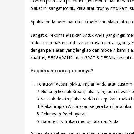
Contoh piala atau plakat mtq ini terbuat dari bahan 
plakat ini sangat iconik. Piala atau trophy mtq kami s
Apabila anda berminat untuk memesan plakat atau tr
Sangat di rekomendasikan untuk Anda yang ingin meng
plakat merupakan salah satu perusahaan yang bergera
dengan peralatan yang lengkap dan modern kami si
kualitas, BERGARANSI, dan GRATIS DESAIN sesuai de
Bagaimana cara pesannya?
Tentukan desain plakat impian Anda atau custom d
2. Hubungi kontak Kreasiplakat yang ada di website
3. Setelah desain plakat sudah di sepakati, mak
4. Plakat impian Anda akan segera kami produksi
5. Pelunasan Pembayaran
6. Barang di kirimkan menuju alamat Anda
Notes: Perusahaan kami membantu semua permasalahan 