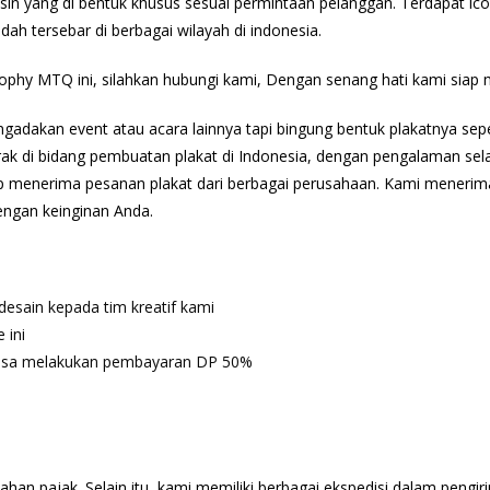
resin yang di bentuk khusus sesuai permintaan pelanggan. Terdapat ic
udah tersebar di berbagai wilayah di indonesia.
ophy MTQ ini, silahkan hubungi kami, Dengan senang hati kami sia
adakan event atau acara lainnya tapi bingung bentuk plakatnya seper
k di bidang pembuatan plakat di Indonesia, dengan pengalaman selama
ap menerima pesanan plakat dari berbagai perusahaan. Kami mener
ngan keinginan Anda.
esain kepada tim kreatif kami
 ini
a bisa melakukan pembayaran DP 50%
pajak. Selain itu, kami memiliki berbagai ekspedisi dalam pengirim