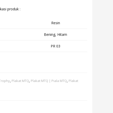
kasi produk :
Resin
Bening, Hitam
PR 03
 Trophy
,
Plakat MTQ
,
Plakat MTQ | Piala MTQ
,
Plakat