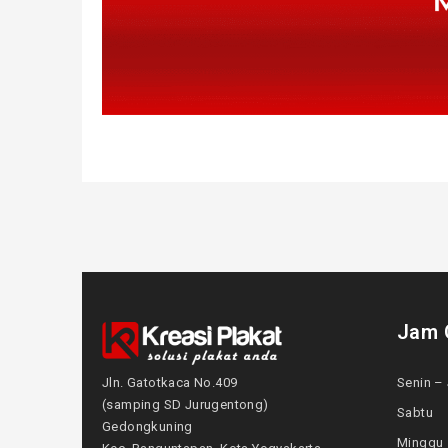
Jam 
Jln. Gatotkaca No.409
Senin – 
(samping SD Jurugentong)
Sabtu
Gedongkuning
Mingg