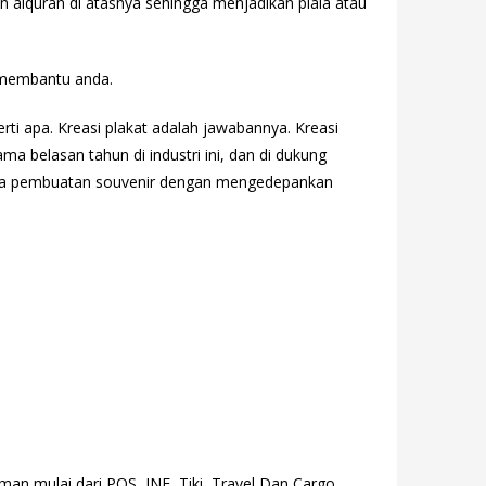
on alquran di atasnya sehingga menjadikan piala atau
p membantu anda.
ti apa. Kreasi plakat adalah jawabannya. Kreasi
 belasan tahun di industri ini, dan di dukung
ima pembuatan souvenir dengan mengedepankan
an mulai dari POS, JNE, Tiki, Travel Dan Cargo