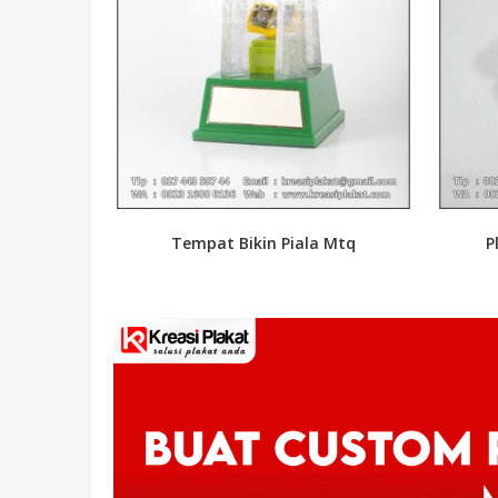
Tempat Bikin Piala Mtq
P