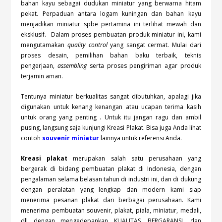
bahan kayu sebagai dudukan miniatur yang berwarna hitam
pekat. Perpaduan antara logam kuningan dan bahan kayu
menjadikan miniatur spbe pertamina ini terlihat mewah dan
eksklusif. Dalam proses pembuatan produk miniatur ini, kami
mengutamakan
quality control
yang sangat cermat. Mulai dari
proses desain, pemilihan bahan baku terbaik, teknis
pengerjaan,
assembling
serta proses pengiriman agar produk
terjamin aman.
Tentunya miniatur berkualitas sangat dibutuhkan, apalagi jika
digunakan untuk kenang kenangan atau ucapan terima kasih
untuk orang yang penting . Untuk itu jangan ragu dan ambil
pusing, langsung saja kunjungi Kreasi Plakat. Bisa juga Anda lihat
contoh
souvenir miniatur
lainnya untuk referensi Anda.
Kreasi plakat
merupakan salah satu perusahaan yang
bergerak di bidang pembuatan plakat di Indonesia, dengan
pengalaman selama belasan tahun di industri ini, dan di dukung
dengan peralatan yang lengkap dan modern kami siap
menerima pesanan plakat dari berbagai perusahaan. Kami
menerima pembuatan souvenir, plakat, piala, miniatur, medali,
dll dengan mengedepankan KUALITAS, BERGARANSI, dan