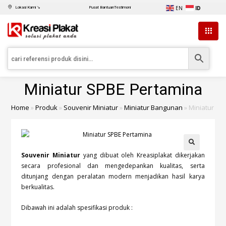
EN
ID
Lokasi Kami ↘
Pusat Bantuan
Testimoni
Miniatur SPBE Pertamina
Home
»
Produk
»
Souvenir Miniatur
»
Miniatur Bangunan
»
Miniatur SP
Souvenir Miniatur
yang dibuat oleh Kreasiplakat dikerjakan
secara profesional dan mengedepankan kualitas, serta
ditunjang dengan peralatan modern menjadikan hasil karya
berkualitas.
Dibawah ini adalah spesifikasi produk :