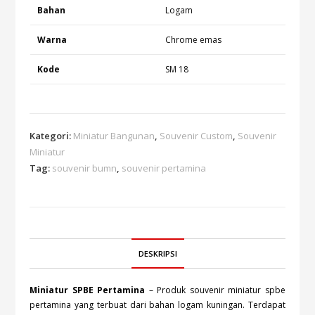
Bahan
Logam
Warna
Chrome emas
Kode
SM 18
Kategori:
Miniatur Bangunan
,
Souvenir Custom
,
Souvenir
Miniatur
Tag:
souvenir bumn
,
souvenir pertamina
DESKRIPSI
Miniatur SPBE Pertamina
– Produk souvenir miniatur spbe
pertamina yang terbuat dari bahan logam kuningan. Terdapat