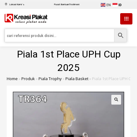
EN
ID
Lokasi Kami ↘
Pusat Bantuan
Testimoni
Piala 1st Place UPH Cup
2025
Home
»
Produk
»
Piala Trophy
»
Piala Basket
»
Piala 1st Place UPH Cup