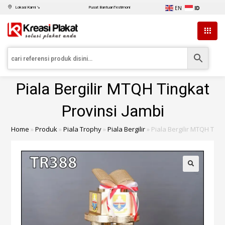
EN
ID
Lokasi Kami ↘
Pusat Bantuan
Testimoni
Piala Bergilir MTQH Tingkat
Provinsi Jambi
Home
»
Produk
»
Piala Trophy
»
Piala Bergilir
»
Piala Bergilir MTQH Ting