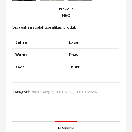
Previous
Next
Dibawah ini adalah spesifikasi produk :
Bahan
Logam
Warna
Emas
Kode
TR 388
Kategori:
Piala Bergilir
,
Piala MTQ
,
Piala Trophy
DESKRIPSI