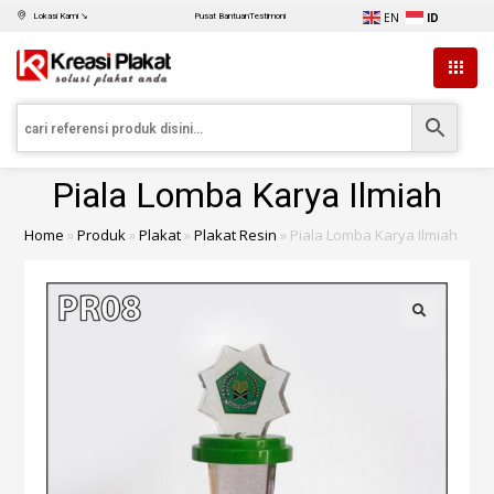
EN
ID
Lokasi Kami ↘
Pusat Bantuan
Testimoni
Piala Lomba Karya Ilmiah
Home
»
Produk
»
Plakat
»
Plakat Resin
»
Piala Lomba Karya Ilmiah