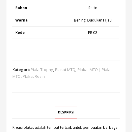
Bahan
Resin
Warna
Bening, Dudukan Hijau
Kode
PR 08
Kategori:
Piala Trophy
,
Plakat MTQ
,
Plakat MTQ | Piala
MTQ
,
Plakat Resin
DESKRIPSI
Kreasi plakat
adalah tempat terbaik untuk pembuatan berbagai