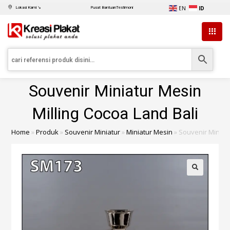
EN
ID
Lokasi Kami ↘
Pusat Bantuan
Testimoni
Souvenir Miniatur Mesin
Milling Cocoa Land Bali
Home
»
Produk
»
Souvenir Miniatur
»
Miniatur Mesin
»
Souvenir Miniatu