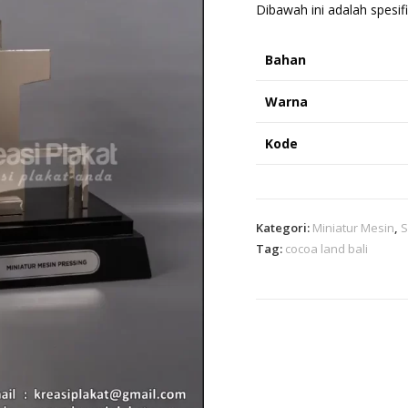
Dibawah ini adalah spesifi
Bahan
Warna
Kode
Kategori:
Miniatur Mesin
,
S
Tag:
cocoa land bali