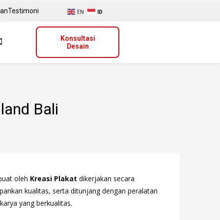
uan
Testimoni
EN
ID
Konsultasi
Desain
land Bali
ibuat oleh
Kreasi Plakat
dikerjakan secara
ankan kualitas, serta ditunjang dengan peralatan
karya yang berkualitas.