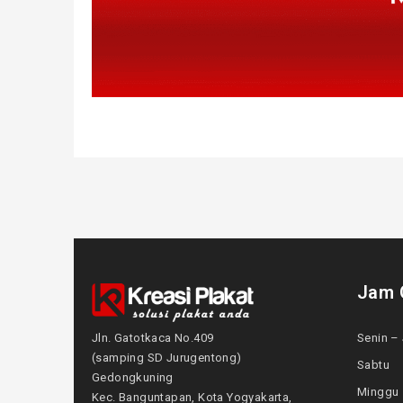
Jam 
Jln. Gatotkaca No.409
Senin – 
(samping SD Jurugentong)
Sabtu
Gedongkuning
Mingg
Kec. Banguntapan, Kota Yogyakarta,