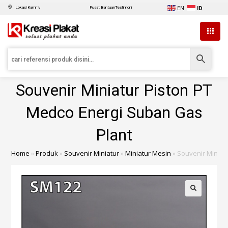
EN
ID
Lokasi Kami ↘
Pusat Bantuan
Testimoni
Souvenir Miniatur Piston PT
Medco Energi Suban Gas
Plant
Home
»
Produk
»
Souvenir Miniatur
»
Miniatur Mesin
»
Souvenir Miniat