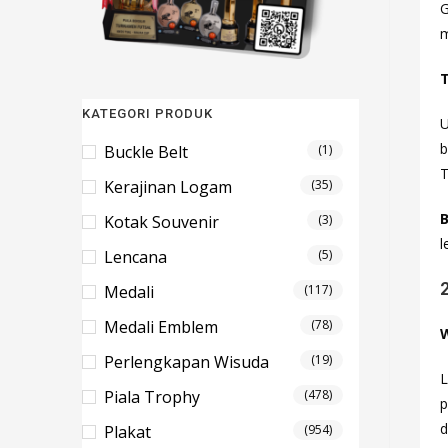
G
m
T
KATEGORI PRODUK
U
b
Buckle Belt
(1)
T
Kerajinan Logam
(35)
B
Kotak Souvenir
(3)
l
Lencana
(5)
Medali
(117)
Medali Emblem
(78)
W
Perlengkapan Wisuda
(19)
L
Piala Trophy
(478)
p
d
Plakat
(954)