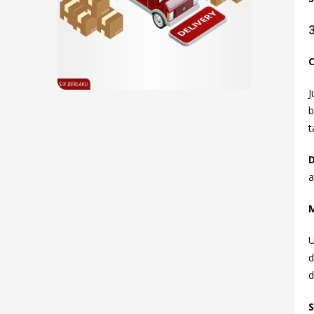
J
b
t
D
a
M
U
d
d
S