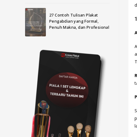
d
27 Contoh Tulisan Plakat
Pengabdian yang Formal,
Penuh Makna, dan Profesional
A
a
T
R
t
P
S
p
l