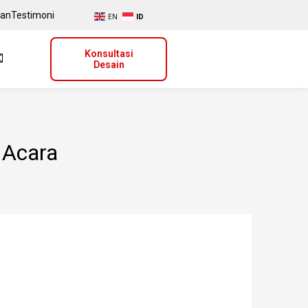
uan
Testimoni
EN
ID
Konsultasi
Desain
i Acara