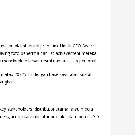
nakan plakat kristal premium. Untuk CEO Award
raving foto penerima dan list achievement mereka.
k menciptakan kesan resmi namun tetap personal.
0cm atau 20x25cm dengan base kayu atau kristal
singkat.
 key stakeholders, distributor utama, atau media
a mengincorporate miniatur produk dalam bentuk 3D