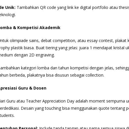
de Unik:
Tambahkan QR code yang link ke digital portfolio atau thes
eknologi.
Lomba & Kompetisi Akademik
ntuk olimpiade sains, debat competition, atau essay contest, plakat k
rophy plastik biasa. Buat tiering yang jelas: juara 1 mendapat kristal
edium dengan 2D engraving.
ambahkan kategori lomba dan tahun kompetisi dengan jelas, sehingg
ahun berbeda, plakatnya bisa disusun sebagai collection.
presiasi Guru & Dosen
ari Guru atau Teacher Appreciation Day adalah moment sempurna unt
erdedikasi. Desain yang touching bisa menggunakan quote tentang p
tudents.
entuhan Personal:
Include tanda tangan atau nama semua siswa di 