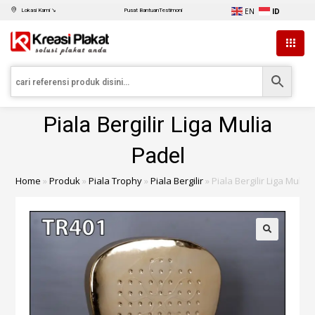
EN
ID
Lokasi Kami ↘
Pusat Bantuan
Testimoni
Piala Bergilir Liga Mulia
Padel
Home
»
Produk
»
Piala Trophy
»
Piala Bergilir
»
Piala Bergilir Liga Mulia