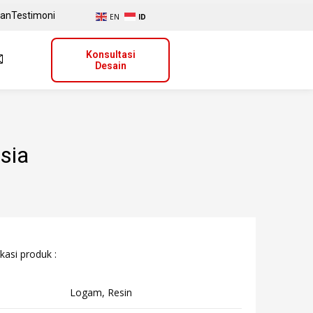
uan
Testimoni
EN
ID
Konsultasi
Desain
esia
kasi produk :
Logam, Resin