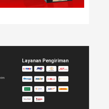
Layanan Pengiriman
irim