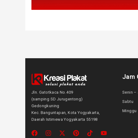
Jam 
Jln. Gatotkaca No.409
Senin – 
(samping SD Jurugentong)
Sabtu
Gedongkuning
Mingg
Kec. Banguntapan, Kota Yogyakarta,
Daerah Istimewa Yogyakarta 55198