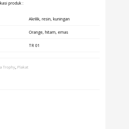
kasi produk :
Akrilik, resin, kuningan
Orange, hitam, emas
TR 01
la Trophy
,
Plakat